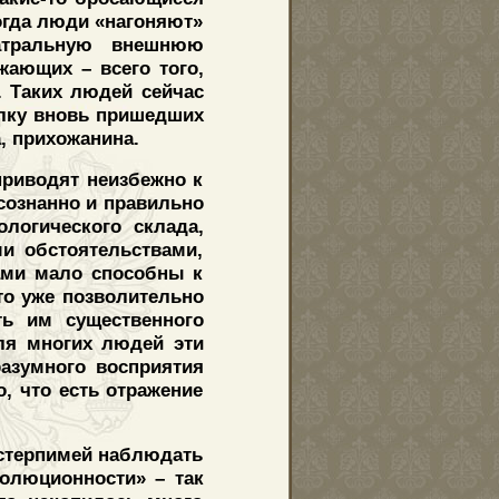
огда люди «нагоняют»
атральную внешнюю
жающих – всего того,
. Таких людей сейчас
олку вновь пришедших
, прихожанина.
приводят неизбежно к
осознанно и правильно
логического склада,
и обстоятельствами,
ами мало способны к
о уже позволительно
ть им существенного
ля многих людей эти
азумного восприятия
, что есть отражение
естерпимей наблюдать
волюционности» – так