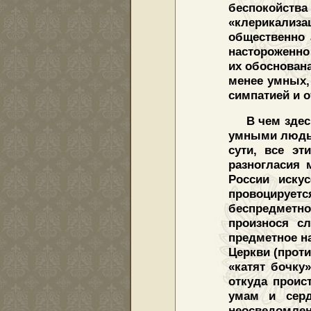
беспокойст
«клерикализа
общественно 
настороженно 
их обоснована
менее умных,
симпатией и 
В чем зде
умными людьм
сути, все э
разногласия 
России иску
провоцируе
беспредметно
произнося с
предметное на
Церкви (проти
«катят бочку»
откуда проис
умам и серд
неосведомленн