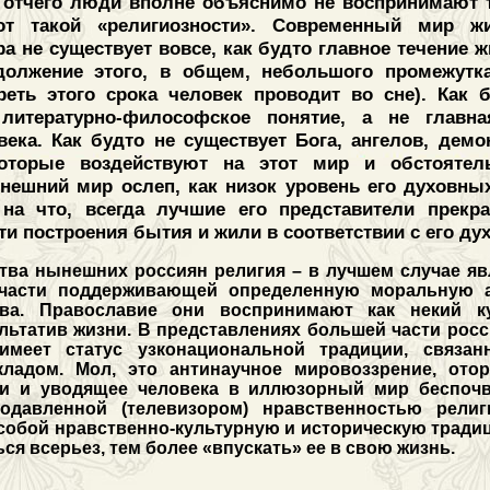
 отчего люди вполне объяснимо не воспринимают т
от такой «религиозности». Современный мир жи
а не существует вовсе, как будто главное течение 
должение этого, в общем, небольшого промежутк
треть этого срока человек проводит во сне). Как 
 литературно-философское понятие, а не главн
века. Как будто не существует Бога, ангелов, дем
которые воздействуют на этот мир и обстоятель
нешний мир ослеп, как низок уровень его духовных
на что, всегда лучшие его представители прекр
и построения бытия и жили в соответствии с его д
тва нынешних россиян религия – в лучшем случае яв
тчасти поддерживающей определенную моральную а
ва. Православие они воспринимают как некий ку
ьтатив жизни. В представлениях большей части росс
имеет статус узконациональной традиции, связа
ладом. Мол, это антинаучное мировоззрение, ото
и и уводящее человека в иллюзорный мир беспочв
одавленной (телевизором) нравственностью рели
собой нравственно-культурную и историческую традиц
ся всерьез, тем более «впускать» ее в свою жизнь.