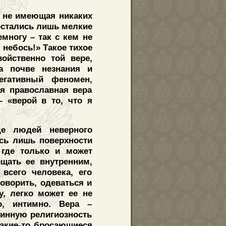
, не имеющая никаких
 остались лишь мелкие
многу – так с кем не
 небось!» Такое тихое
ойственно той вере,
а почве незнания и
егативный феномен,
я православная вера
 «верой в то, что я
де людей неверного
ась лишь поверхности
 где только и может
щать ее внутренним,
всего человека, его
оворить, одеваться и
, легко может ее не
о, интимно. Вера –
линную религиозность
какие-то бросающиеся