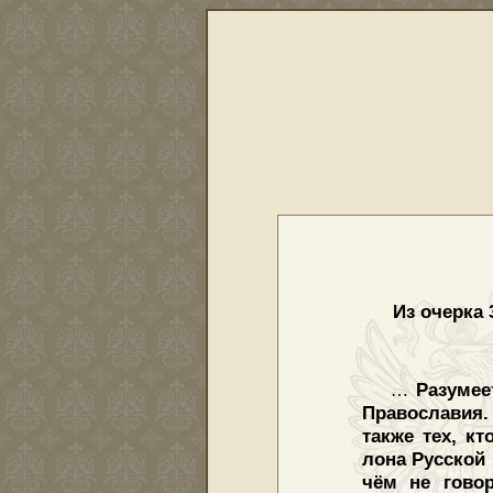
Из очерка 
Разумее
…
Православия.
также тех, к
лона Русской 
чём не гово