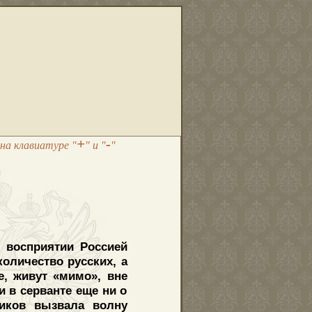
+
-
на клавиатуре "
" и "
"
м восприятии Россией
оличество русских, а
е, живут «мимо», вне
 в серванте еще ни о
миков вызвала волну