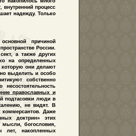
что накопилось много
, внутренний процесс
ушает надежду. Только
 основной причиной
пространстве России.
сект, а также других
ько на определенных
, которую они делают
жно выделить и особо
итикуют собственно
ю несостоятельность
ение православных и
ой подтасовки люди в
алению, не видят. В
х коммерсантов. Даже
озных доктрин» этих
 мысли, богословия,
 лет, накопленных