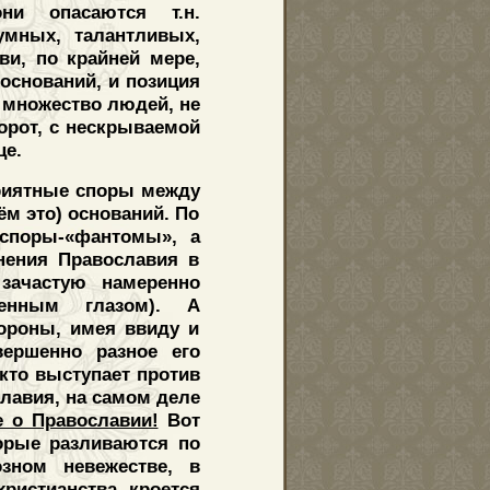
ни опасаются т.н.
умных, талантливых,
и, по крайней мере,
 оснований, и позиция
 множество людей, не
орот, с нескрываемой
це.
приятные споры между
м это) оснований. По
 споры-«фантомы», а
нения Православия в
 зачастую намеренно
женным глазом). А
тороны, имея ввиду и
вершенно разное его
 кто выступает против
славия, на самом деле
е о Православии!
Вот
орые разливаются по
зном невежестве, в
христианства, кроется