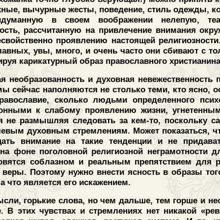
ажные, вычурные жесты, поведение, стиль одежды, к
идуманную в своем воображении нелепую, те
ость, рассчитанную на привлечение внимания окру
есвойственно проявлению настоящей религиозности
лавных, увы, много, и очень часто они сбивают с т
ируя карикатурный образ православного христианина
ая необразованность и духовная невежественность 
мы сейчас наполняются не столько теми, кто ясно, 
равославие, сколько людьми определенного психо
онными к слабому проявлению жизни, угнетенным
 не размышляя следовать за кем-то, поскольку с
евым духовным стремлениям. Может показаться, чт
ать внимание на такие тенденции и не придава
 на фоне поголовной религиозной неграмотности д
овятся соблазном и реальным препятствием для р
 веры. Поэтому нужно внести ясность в образы того
а что является его искажением.
сли, горькие слова, но чем дальше, тем горше и н
. В этих чувствах и стремлениях нет никакой «ре