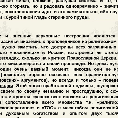
всякая живая, сложная, растущая система. И то, 
жно огорчать, но и радовать одновременно – значит
ит, восстановления идет, и это замечательно, ибо вн
 «бурой тиной гладь старинного пруда».
ие и внешние церковные нестроения являются
 засилья иноземных проповедников на религиозном 
 нужно заметить, что доктрины всех заграничных 
густо «посеянных» в России, выстроены не стол
взглядах, сколько на критике Православной Церкви
его миссионерства и своей проповеди. Но здесь ну
 один очень важный момент: никогда они не кр
 (поскольку хорошо осознают всю сравнительну
ловских» аргументов), но всегда и только –
повед
рядки
. Этой ловко сработанной подмены, шулерск
своем по своему незнанию и простодушию, к сож
те» и кроется «успех» всех иноземных религиозны
ое сопоставление всего множества т.н. «религи
«кооперативов» и «ТОО» с масштабом религиозной
и духовным богатством и опытом двух тысяч