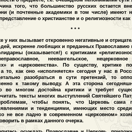
чина того, что большинство русских остается вн
они (и почтенные академики в том числе) имеют н
представление о христианстве и о религиозности как 
* * *
же у них вызывает откровенно негативные и отрицат
людей, искренне любящих и преданных Православию и
лидарны (оказывается!) с критиками «религиознос
неправославное, неевангельское, нецерковно
ых» и «церковенства». По существу, критике п
 а то, как оно «исполняется» сегодня у нас в Росс
детально разобраться в сути претензий, то опп
менно к такому выводу. А эта сторона сегодняш
но во многом достойна критики и требует суще
очитать тексты многих выступлений Святейшего Па
роблемам, чтобы понять, что Церковь сама г
 явлениями и тенденциями, имеющих место среди
ко не все ладно в современном «церковном» хозя
ворить в рамках данного очерка.
опитесь осуждать Православие и Церковь, прилож