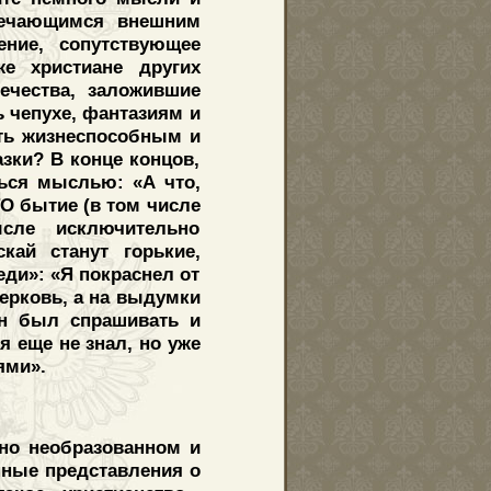
тречающимся внешним
ние, сопутствующее
же христиане других
ечества, заложившие
 чепухе, фантазиям и
ть жизнеспособным и
зки? В конце концов,
ься мыслью: «А что,
ТО бытие (в том числе
сле исключительно
кай станут горькие,
ди»: «Я покраснел от
ерковь, а на выдумки
ен был спрашивать и
я еще не знал, но уже
ями».
но необразованном и
нные представления о