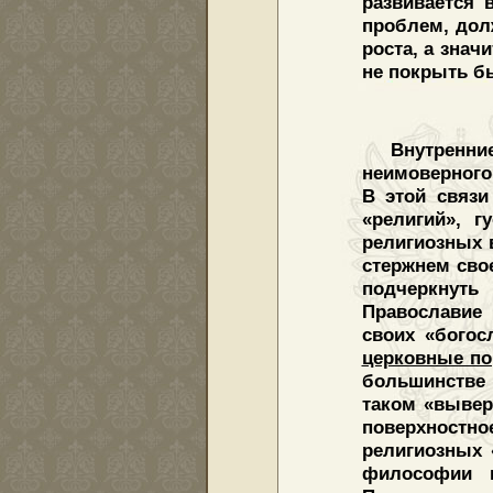
развивается 
проблем, дол
роста, а знач
не покрыть бы
Внутренн
неимоверного
В этой связи
«религий», 
религиозных 
стержнем сво
подчеркнуть
Православие
своих «богос
церковные по
большинстве 
таком «вывер
поверхностн
религиозных 
философии 