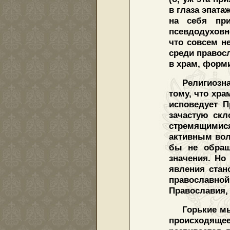
в глаза эпат
на себя пр
псевдодуховн
что совсем н
среди правос
в храм, форм
Религиозн
тому, что хра
исповедует П
зачастую скл
стремящимися
активным вол
бы не обращ
значения. Но
явления стан
православной
Православия, 
Горькие мы
происходящее