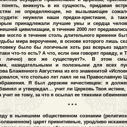
б понять, вникнуть в их сущность, придавая вс
остям не определяющее, но вызывающее сожале
ссудите: неужели наши предки-христиане, а так
торым принадлежали лучшие умы и сердца челов
ешней цивилизации, в течение 2000 лет предавались
ве могло в течение столь длительного времени бы
удьбы мира вероучение, в основе которого лишь ска
ловеку было бы логичным хоть раз всерьез задат
таки что-то есть? А что, если они говорят правду, и 
 лично) все же существует?». В этом смы
ыми, назидательными и полезными для всех пус
ва Блаженного Августина из его знаменитой «Испове
овался, что столько лет лаял не на Православную Ц
оображения. Я был дерзким нечестивцем: я долж
обвинял и утверждал… учит ли Церковь Твоя истине, 
а учит не тому, за что я осыпал ее тяжкими обвинени
* * *
еду в нынешнем общественном сознании (религиоз
болваненном) царят примитивные, уродливо искаже