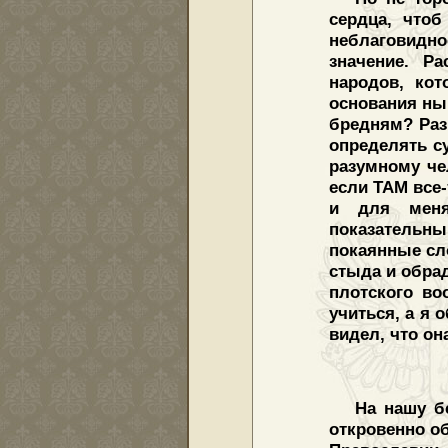
сердца, что
неблаговидн
значение. Ра
народов, ко
основания нын
бредням? Раз
определять с
разумному че
если ТАМ все-
и для меня
показательн
покаянные сло
стыда и обрад
плотского в
учиться, а я 
видел, что он
На нашу б
откровенно о