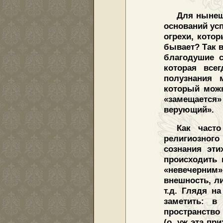
Для нынеш
оснований усп
огрехи, котор
бывает? Так в
благодушие с
которая все
полузнания 
который можн
«замещается»
верующий».
Как част
религиозного
сознания эт
происходить 
«невечерним»
внешность, ли
т.д. Глядя н
заметить: в
пространство 
(о, уж эта п