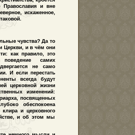
е Православия и вне
еверное, искаженное,
таковой.
ельные чувства? Да то
 Церкви, и в чём они
ти: как правило, это
е поведение самих
одвергается не само
ии. И если перестать
оненты всегда будут
ней церковной жизни
ственных изменений:
триарха, посвященных
лубоко обеспокоена
 клира и церковного
йстве, и об этом мы
ите немного мысли и