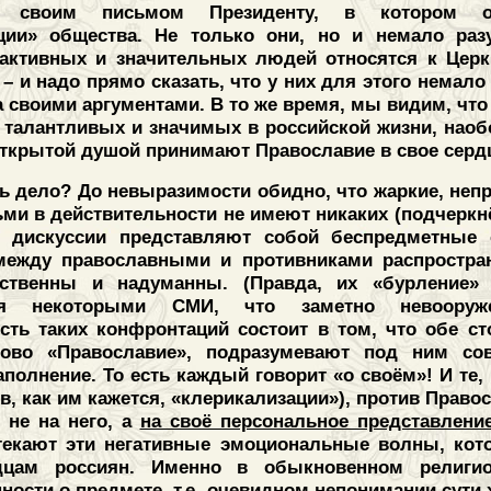
ва своим письмом Президенту, в котором о
ции» общества. Не только они, но и немало раз
активных и значительных людей относятся к Церкв
– и надо прямо сказать, что у них для этого немало
 своими аргументами. В то же время, мы видим, что
 талантливых и значимых в российской жизни, наоб
открытой душой принимают Православие в свое серд
сь дело? До невыразимости обидно, что жаркие, не
и в действительности не имеют никаких (подчеркнё
ти дискуссии представляют собой беспредметные
между православными и противниками распростра
сственны и надуманны. (Правда, их «бурление»
тся некоторыми СМИ, что заметно невоору
сть таких конфронтаций состоит в том, что обе с
лово «Православие», подразумевают под ним со
полнение. То есть каждый говорит «о своём»! И те,
в, как им кажется, «клерикализации»), против Право
 не на него, а
на своё персональное представлени
текают эти негативные эмоциональные волны, кот
цам россиян. Именно в обыкновенном религио
ости о предмете, т.е. очевидном непонимании сути 