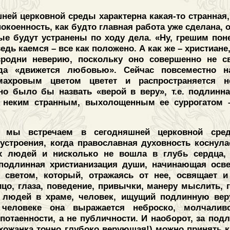
ней церковной среды характерна какая-то странная
окоенность, как будто главная работа уже сделана,
ые будут устранены по ходу дела. «Ну, грешим поне
едь каемся – все как положено. А как же – христиане,
родни неверию, поскольку оно совершенно не св
гда «движется любовью». Сейчас повсеместно н
махровым цветом цветет и распространяется н
о было бы назвать «верой в веру», т.е. подлинна
 неким странным, выхолощенным ее суррогатом –
о мы встречаем в сегодняшней церковной сре
 устроения, когда православная духовность коснул
их людей и нисколько не вошла в глубь сердца,
подлинная христианизация души, начинающая осве
 светом, который, отражаясь от нее, освящает и 
цо, глаза, поведение, привычки, манеру мыслить, г
а людей в храме, человек, ищущий подлинную веру
 человеке она выражается неброско, молчалив
потаенности, а не публичности. И наоборот, за под
рихожанка точно глубоко верующая!) можно принять 