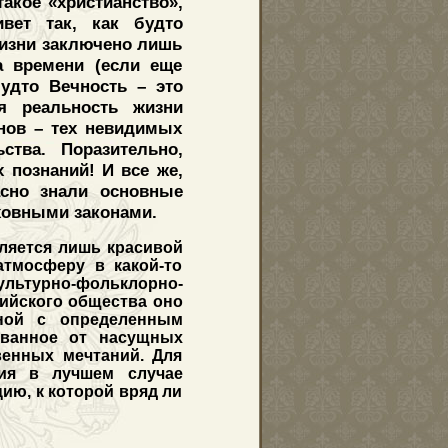
акое «христианство»,
вет так, как будто
жизни заключено лишь
а времени (если еще
будто Вечность – это
ая реальность жизни
онов – тех невидимых
ства. Поразительно,
 познаний! И все же,
асно знали основные
уховными законами.
ляется лишь красивой
тмосферу в какой-то
льтурно-фольклорно-
ийского общества оно
нной с определенным
рванное от насущных
енных мечтаний. Для
гия в лучшем случае
ию, к которой вряд ли