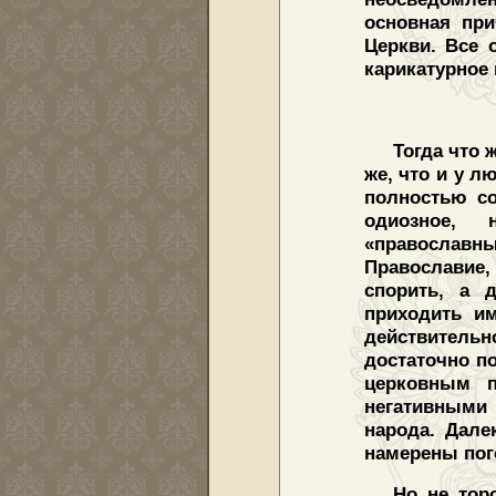
основная при
Церкви. Все 
карикатурное 
Тогда что 
же, что и у 
полностью со
одиозное, 
«православн
Православие,
спорить, а 
приходить и
действитель
достаточно п
церковным п
негативными
народа. Дале
намерены пого
Но не тор