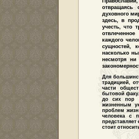
Православии,
отвращаясь 
духовного мир
здесь, в про
учесть, что 
отвлеченное
каждого чело
сущностей, 
насколько ны
несмотря ни 
закономерност
Для большинс
традицией, о
части общест
бытовой факул
до сих пор 
жизненным ук
проблем жизн
человека с п
представляет 
стоит относить