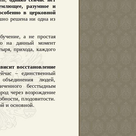
емлющее, разумное и
особенно в церковной
шно решена ни одна из
бучение, а не простая
ию на данный момент
ыря, прихода, каждого
висит восстановление
ейчас – единственный
объединения людей,
личенного бесстыдным
род через возрождение
обности, плодовитости.
ой и основной.