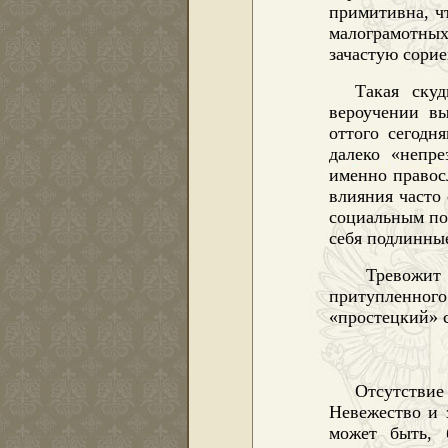
примитивна, ч
малограмотных
зачастую сорие
Такая скуд
вероучении в
оттого сегодн
далеко «непре
именно правос
влияния часто
социальным по
себя подлинные
Тревожит
притупленног
«простецкий» с
Отсутстви
Невежество и 
может быть, 