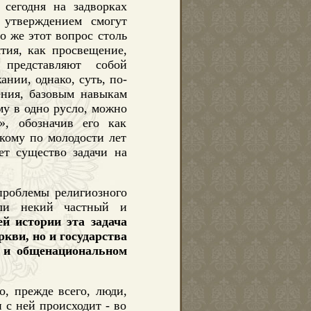
 сегодня на задворках
утверждением смогут
го же этот вопрос столь
тия, как просвещение,
 представляют собой
нии, однако, суть, по-
ения, базовым навыкам
му в одно русло, можно
, обозначив его как
 кому по молодости лет
ет существо задачи на
проблемы религиозного
или некий частный и
й истории эта задача
кви, но и государства
 и общенациональном
о, прежде всего, люди,
и с ней происходит - во