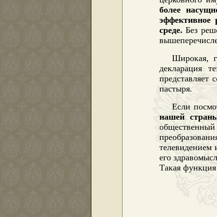
более насущн
эффективное 
среде.
Без реше
вышеперечисле
Широкая, г
декларация т
представляет 
пастыря.
Если посмо
нашей страны
общественны
преобразован
телевидением 
его здравомысл
Такая функция 