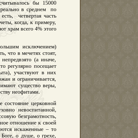
считывалось бы 15000
 реально в среднем
по
 есть,
четвертая часть
четы, когда, к примеру,
ют храм всего 4% этого
большим исключением)
ть, что в мечетях стоят,
непредвзято (а иначе,
кто регулярно посещает
ыта), участвуют в них
ожан и ограничивается,
нимают существо веры,
еству неофитами.
е состояние церковной
уховно невоспитанной,
совую безграмотность,
ьное отношение к своей
аются искаженные – то
Боге, о душе, о грехе,