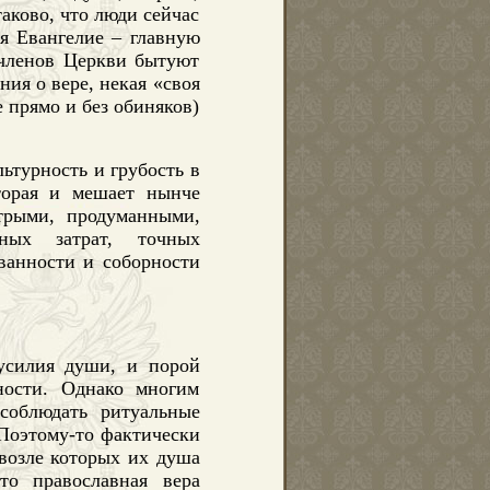
аково, что люди сейчас
я Евангелие – главную
 членов Церкви бытуют
ия о вере, некая «своя
е прямо и без обиняков)
льтурность и грубость в
торая и мешает нынче
трыми, продуманными,
ных затрат, точных
ванности и соборности
усилия души, и порой
ности. Однако многим
соблюдать ритуальные
 Поэтому-то фактически
возле которых их душа
то православная вера