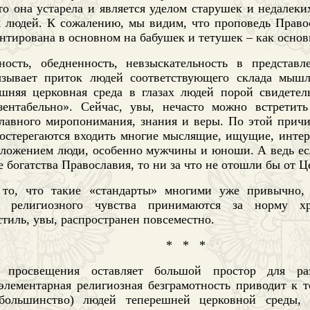
то она устарела и является уделом старушек и недалек
 людей. К сожалению, мы видим, что проповедь Право
нтирована в основном на бабушек и тетушек – как осно
ность, обедненность, невзыскательность в представ
ызывает приток людей соответствующего склада мышл
яшняя церковная среда в глазах людей порой свидетел
зентабельно». Сейчас, увы, нечасто можно встретить
лавного миропонимания, знания и веры. По этой причи
 остерегаются входить многие мыслящие, ищущие, интер
ложением люди, особенно мужчины и юноши. А ведь ес
 богатства Православия, то ни за что не отошли бы от Ц
 то, что такие «стандарты» многими уже привычно
о религиозного чувства принимаются за норму хр
тиль, увы, распространен повсеместно.
*
*
*
е просвещения оставляет большой простор для раз
элементарная религиозная безграмотность приводит к т
большинство) людей теперешней церковной среды, 