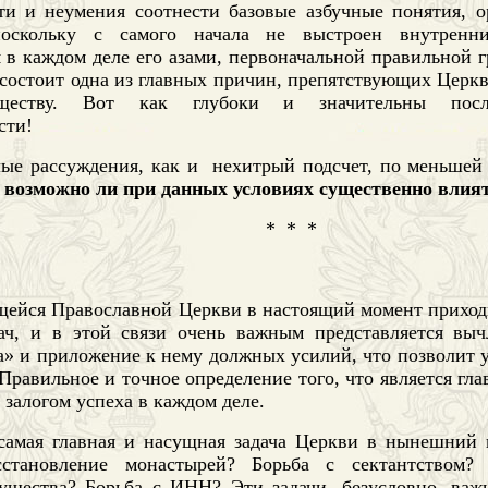
ти и неумения соотнести базовые азбучные понятия, о
поскольку с самого начала не выстроен внутренни
 в каждом деле его азами, первоначальной правильной 
 состоит одна из главных причин, препятствующих Церк
ществу. Вот как глубоки и значительны после
сти!
лые рассуждения, как и
нехитрый подсчет, по меньшей 
, возможно ли при данных условиях существенно влият
*
*
*
ейся Православной Церкви в настоящий момент приход
ач, и в этой связи очень важным представляется выч
на» и приложение к нему должных усилий, что позволит
Правильное и точное определение того, что является гл
я залогом успеха в каждом деле.
самая главная и насущная задача Церкви в нынешний 
становление монастырей? Борьба с сектантством? 
ущества? Борьба с ИНН? Эти задачи, безусловно, ва