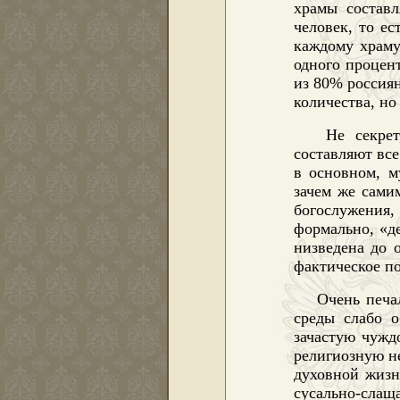
храмы составл
человек, то е
каждому храму
одного процент
из 80% россиян
количества, но 
Не секре
составляют все
в основном, м
зачем же самим
богослужения,
формально, «де
низведена до 
фактическое по
Очень печа
среды слабо о
зачастую чужд
религиозную н
духовной жизн
сусально-слаща