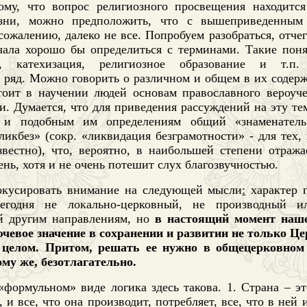
ому, что вопрос религиозного просвещения находится
зни, можно предположить, что с вышеприведенным 
 сожалению, далеко не все. Попробуем разобраться, отче
чала хорошо бы определиться с терминами. Такие поня
о, катехизация, религиозное образование и т.п.
ряд. Можно говорить о различном и общем в их содержа
тоит в научении людей основам православного вероуч
. Думается, что для приведения рассуждений на эту те
 и подобным им определениям общий «знаменатель»
икбез» (сокр. «ликвидация безграмотности» - для тех,
звестно), что, вероятно, в наибольшей степени отража
нь, хотя и не очень потешит слух благозвучностью.
окусировать внимание на следующей мысли
:
характер 
сегодня не локально-церковный, не производный 
й другим направлениям, но
в настоящий момент наше
чевое значение в сохранении и развитии не только Цер
 целом. Притом, решать ее нужно в общецерковном
ому же, безотлагательно.
«формульном» виде логика здесь такова. 1. Страна – эт
 и все, что она производит, потребляет, все, что в ней 