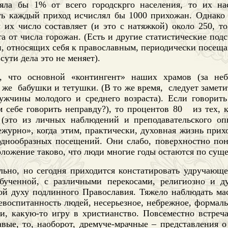
яла бы 1% от всего городскрго населения, то их на
сть каждый приход исчислял бы 1000 прихожан. Однако
 их число составляет (и это с натяжкой) около 250, то
а от числа горожан. (Есть и другие статистические подс
, относящих себя к православным, периодически посеща
сути дела это не меняет).
т, что основной «контингент» наших храмов (за не
 же
бабушки и тетушки. (В то же время,
следует замети
ужчины молодого и среднего возраста). Если говорить 
 себе говорить неправду?), то процентов 80
из тех, 
 (это из личных наблюдений и преподавательского оп
журно», когда этим, практически, духовная жизнь прих
однообразных посещений. Они слабо, поверхностно по
ложение таково, что люди многие годы остаются по сущ
льно, но сегодня приходится констатировать удручающе
бученной, с различными перекосами, религиозно и д
ой духу подлинного Православия. Тяжело наблюдать мас
евоспитанность людей, несерьезное, небрежное, формал
и, какую-то игру в христианство. Повсеместно встреч
вые, то, наоборот, дремуче-мрачные – представления о 