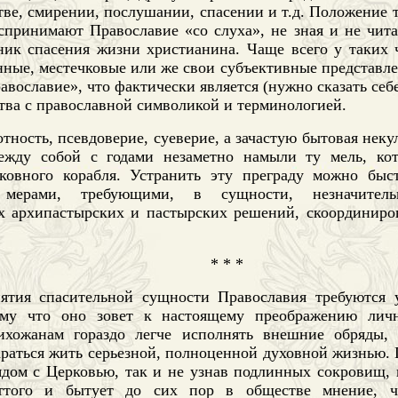
тве, смирении, послушании, спасении и т.д. Положение т
спринимают Православие «со слуха», не зная и не чита
ник спасения жизни христианина. Чаще всего у таких
ные, местечковые или же свои субъективные представлен
равославие», что фактически является (нужно сказать себ
тва с православной символикой и терминологией.
тность, псевдоверие, суеверие, а зачастую бытовая неку
ежду собой с годами незаметно намыли ту мель, ко
ковного корабля. Устранить эту преграду можно быс
 мерами, требующими, в сущности, незначитель
х архипастырских и пастырских решений, скоординиро
* * *
ятия спасительной сущности Православия требуются 
ому что оно зовет к настоящему преображению лич
хожанам гораздо легче исполнять внешние обряды, 
араться жить серьезной, полноценной духовной жизнью.
ядом с Церковью, так и не узнав подлинных сокровищ, 
Оттого и бытует до сих пор в обществе мнение, ч