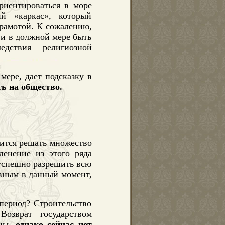
риентироваться в море
й «каркас», который
грамотой.
К сожалению,
ви в должной мере быть
дствия религиозной
мере, дает подсказку в
ь на общество.
ится решать множество
ленение из этого ряда
 успешно разрешить всю
авным в данный момент,
период? Строительство
Возврат государством
жны,
однако сейчас нет