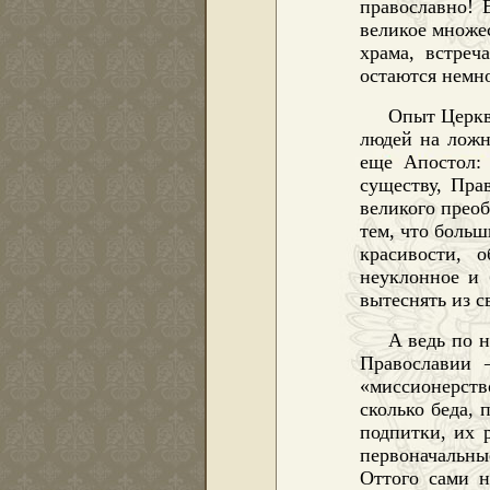
православно! 
великое множес
храма, встреч
остаются немно
Опыт Церкв
людей на ложн
еще Апостол: 
существу, Пра
великого прео
тем, что боль
красивости, 
неуклонное и 
вытеснять из с
А ведь по 
Православии 
«миссионерство
сколько беда, 
подпитки, их 
первоначальны
Оттого сами н