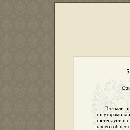
5
(За
Вначале п
полуторамилли
претендует на
нашего общест