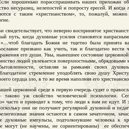
Если хорошенько порасспрашивать наших прихожан об
тво несуразиц, нелепостей и попросту ересей. И когда 
аются с таким «христианством», то, пожалуй, можно
гие.
и свидетельствует, что неверно воспринятое христианс
ый путь, когда духовные усилия становятся напрасным
«…чтоб благодать Божия не тщетно была принята вам
вославие призвано как учить, так и благодатно вести 
бражения его души. Увы, нынешнее состояние церковной
шинство людей увлекается поверхностными, обрядовыми 
обытовленности, оставляя за рамками своих духов
благодатное стремление уподоблять свою душу Христ
воего сердца зло, в то же время наполняя его христианск
нашей церковной среде в первую очередь судят о правос
– таково уж свойство человеческой психологии.
Се
» часто и приводит к тому, что люди к нам не идут. И э
поскольку они не получают регулярной духовной и педа
религиозные знания остаются в самом зачаточном, зача
е духовные импульсы, подтолкнувшие человека к хра
е могут (не научены, не сориентированы)
ее обеспе