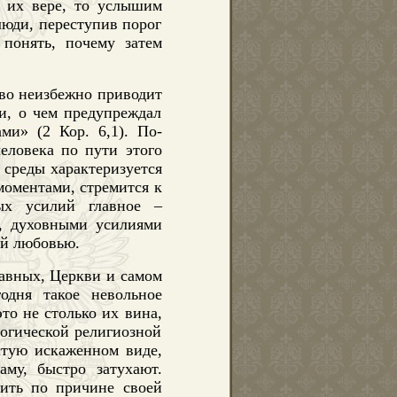
 их вере, то услышим
люди, переступив порог
 понять, почему затем
тво неизбежно приводит
и, о чем предупреждал
и» (2 Кор. 6,1). По-
человека по пути этого
 среды характеризуется
моментами, стремится к
ных усилий главное –
у, духовными усилиями
ой любовью.
лавных, Церкви и самом
годня такое невольное
то не столько их вина,
гогической религиозной
стую искаженном виде,
му, быстро затухают.
чить по причине своей