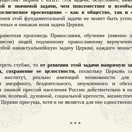
ой и значимой задачи, чем повсеместное и всеобъ
религиозное просвещение – как в обществе, так и 
ния этой фундаментальной задачи не может быть успе
нных и никакая иная задача Церкви.
рамотная проповедь Православия, обучение (именно о
езисов) людей подлинному православному вероучен
собой наиактуальнейшую задачу Церкви, каждого монаст
треть глубже, то
от решения этой задачи напрямую за
, сохранение ее целостности,
поскольку Церковь с
й институт, реально имеющий возможности для 
ия аморфного, бездеятельного, зачумленного и обез
и лживой прессой населения России действительно в на
ия, волевой, духовной, социальной крепости, жизнеспос
Церкви присуща, хотя и не является для нее единственн
* * *