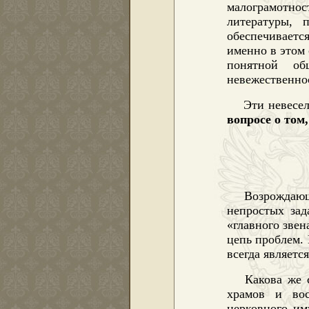
малограмотнос
литературы, 
обеспечивается
именно в этом
понятной об
невежественно
Эти невесе
вопросе о том
Возрождающ
непростых зад
«главного зве
цепь проблем. 
всегда являетс
Какова же 
храмов и вос
церковного им