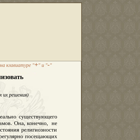
+
-
на клавиатуре "
" и "
"
низовать
х их решения)
реально существующего
амов. Она, конечно,
не
стояния религиозности
 регулярно посещающих