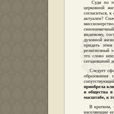
Судя по т
церковной жи
согласиться, к
актуален?
Сна
миссионерств
синонимичный 
видимому, сос
духовной жизни
придать этим
религиозный «л
это слово неи
сегодняшний де
Следует сф
образования 
сопутствующи
приобрела клю
и общества в
масштабе, к т
В кратком, 
населяющие ее,