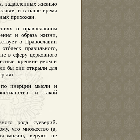
их, задавленных жизнью
славия и в наше время
вных прихожан.
лениях о православном
ения и образа жизни,
ьствует о Православии
 отблеск правильного,
не в сферу церковного
есные, крепкие умом и
ли бы они открыли для
еркви!
, по инерции мысли и
истианства, и такой
ного рода суеверий.
ому, что множество (а,
возможно, веруют не