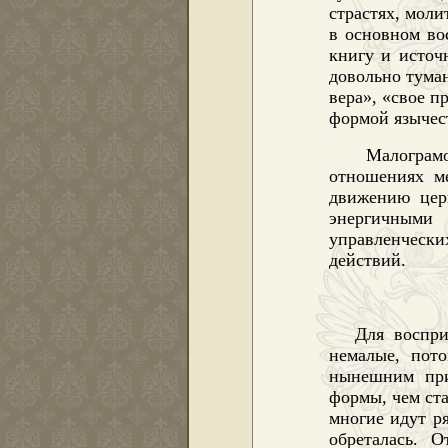
страстях, моли
в основном во
книгу и источ
довольно туман
вера», «свое п
формой язычес
Малограмо
отношениях м
движению цер
энергичными
управленчески
действий.
Для воспри
немалые, пот
нынешним при
формы, чем ст
многие идут р
обреталась. 